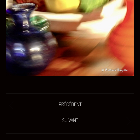
Navigation
PRÉCÉDENT
Onglet
de
précédent
SUIVANT
commentaire
Projets
similaires