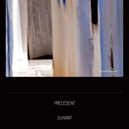
Navigation
PRÉCÉDENT
Onglet
de
précédent
SUIVANT
commentaire
Projets