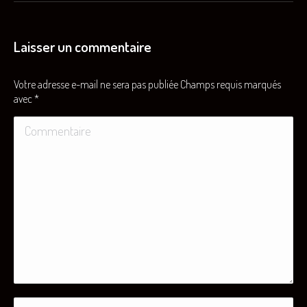
similaires
Laisser un commentaire
Votre adresse e-mail ne sera pas publiée Champs requis marqués
avec
*
Commentaire