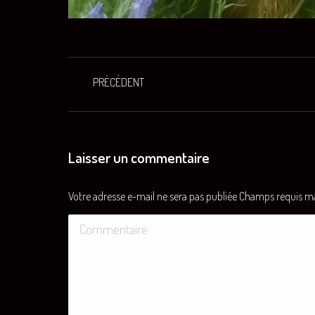
Navigation
PRÉCÉDENT
Onglet
de
précédent
commentaire
Laisser un commentaire
Votre adresse e-mail ne sera pas publiée Champs requis 
Commentaire