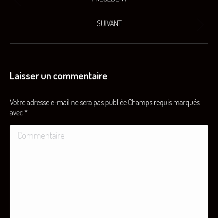
Onglet
de
précédent
SUIVANT
commentaire
Projets
similaires
Laisser un commentaire
Votre adresse e-mail ne sera pas publiée Champs requis marqués
avec
*
Commentaire