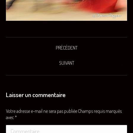
Navigation
PRÉCÉDENT
Onglet
de
précédent
SUIVANT
commentaire
Projets
similaires
Laisser un commentaire
Votre adresse e-mail ne sera pas publiée Champs requis marqués
avec
*
Commentaire