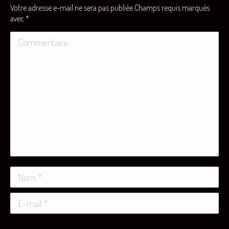
Votre adresse e-mail ne sera pas publiée Champs requis marqués
avec
*
Commentaire
Nom *
E-mail *